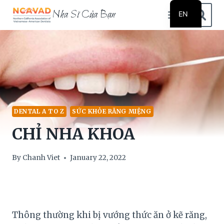
Skip
Nha Sĩ Của Bạn
EN
to
VI
content
DENTAL A TO Z
SỨC KHỎE RĂNG MIỆNG
CHỈ NHA KHOA
By
Chanh Viet
January 22, 2022
Thông thường khi bị vướng thức ăn ở kẽ răng,