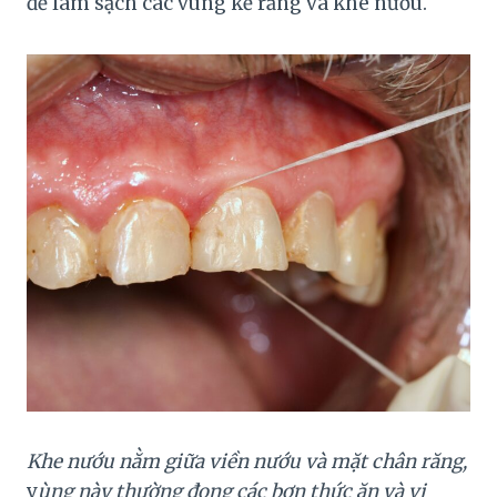
để làm sạch các vùng kẽ răng và khe nướu.
Khe nướu nằm giữa viền nướu và mặt chân răng,
v
ùng này thường đọng các bợn thức ăn và vi